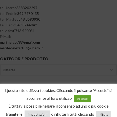
tel: Marco
3383202297
tel: Fedele
349 7780435
tel: Matteo
348 8593930
tel: Paolo
349 8244042
tel e fax
0743 520031
E-Mail:
@97ocramiram
moc.liamg
@ifutrateledefiram
ti.orebil
CATEGORIE PRODOTTO
Offerte
Questo sito utilizza i cookies. Cliccando il pulsante "Accetto" si
ISCRIVITI ALLA NEWSLETTER
acconsente al loro utilizzo
Accetto
È tuttavia possibile negare il consenso ad uno o più cookie
tramite le
o rifiutarli tutti cliccando
impostazioni
Rifiuto