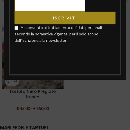
Pacchetto – TARTUFO
Pacchetto – TARTUFO
ESTIVO E NERO INVERNALE
ESTIVO SALSA E CARPACCIO
€
40,00
€
35,00
Acconsento al trattamento dei dati personali
ESAUR
secondo la normativa vigente, per il solo scopo
ITO
dell'iscrizione alla newsletter
PIÙ RICHIESTO
Tartufo Nero Pregiato
fresco
€
45,00
-
€
850,00
MARI FEDELE TARTUFI