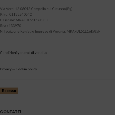
Via Verdi 12 06042 Campello sul Clitunno(Pg)
P.Iva: 01138240542
C.Fiscale: MRAFDL51L16I585F
Rea : 133970
N. Iscrizione Registro Imprese di Perugia: MRAFDL51L16I585F
Condizioni generali di vendita
Privacy & Cookie policy
Recesso
CONTATTI