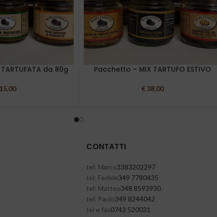
X TARTUFATA da 80g
Pacchetto – MIX TARTUFO ESTIVO
15,00
€
38,00
CONTATTI
tel: Marco
3383202297
tel: Fedele
349 7780435
tel: Matteo
348 8593930
tel: Paolo
349 8244042
tel e fax
0743 520031