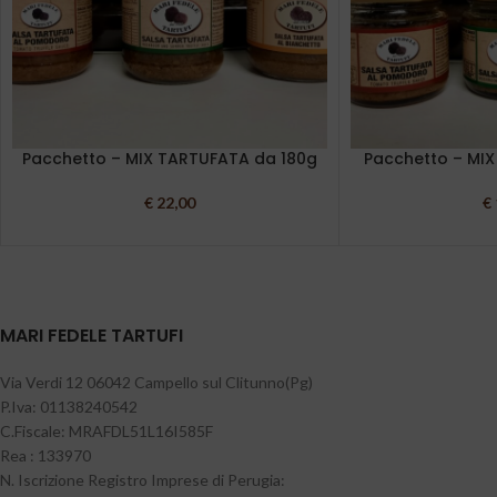
Pacchetto – MIX TARTUFATA da 180g
Pacchetto – MI
€
22,00
€
MARI FEDELE TARTUFI
Via Verdi 12 06042 Campello sul Clitunno(Pg)
P.Iva: 01138240542
C.Fiscale: MRAFDL51L16I585F
Rea : 133970
N. Iscrizione Registro Imprese di Perugia: