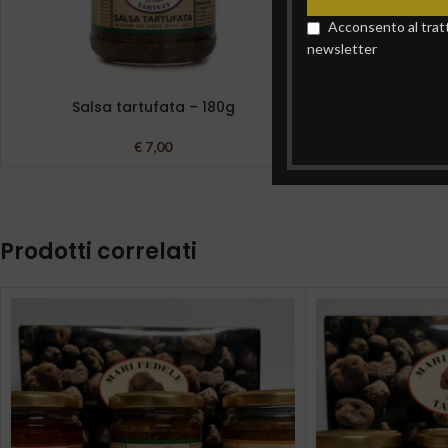
Acconsento al tratta
newsletter
Salsa tartufata – 180g
Tartufi int
€
7,00
€
Prodotti correlati