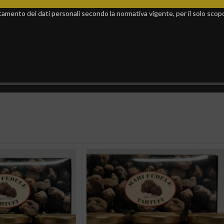
mento dei dati personali secondo la normativa vigente, per il solo scopo d
eri estivi – 50g
Salsa di tartufi estivi – 80g
11,00
€
15,00