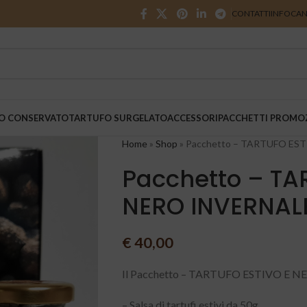
CONTATTI
INFO
CAN
O CONSERVATO
TARTUFO SURGELATO
ACCESSORI
PACCHETTI PROMO
Home
»
Shop
»
Pacchetto – TARTUFO ES
Pacchetto – TA
NERO INVERNAL
€
40,00
Il Pacchetto – TARTUFO ESTIVO E N
– Salsa di tartufi estivi da 50g