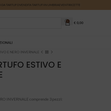
I DA TARTUFO
VENDITA TARTUFI IN UMBRIA
EVENTI
RICETTE
0
€
0,00
ZIONALI
TIVO E NERO INVERNALE
RTUFO ESTIVO E
E
ERO INVERNALE comprende 3 pezzi: