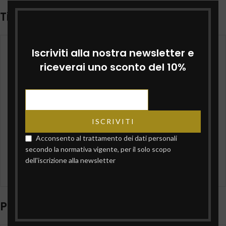
Ti potrebbe interessare…
Iscriviti alla nostra newsletter e
riceverai uno sconto del 10%
Acconsento al trattamento dei dati personali
Salsa tartufata – 80g
Salsa tartufata al
secondo la normativa vigente, per il solo scopo
bianchetto – 80g
dell'iscrizione alla newsletter
€
5,00
€
6,00
Prodotti correlati