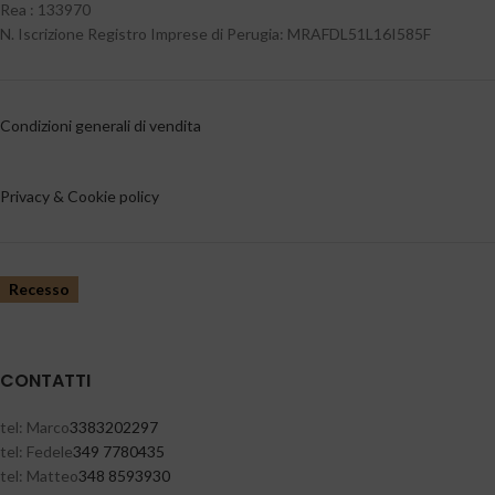
Rea : 133970
N. Iscrizione Registro Imprese di Perugia: MRAFDL51L16I585F
Condizioni generali di vendita
Privacy & Cookie policy
Recesso
CONTATTI
tel: Marco
3383202297
tel: Fedele
349 7780435
tel: Matteo
348 8593930