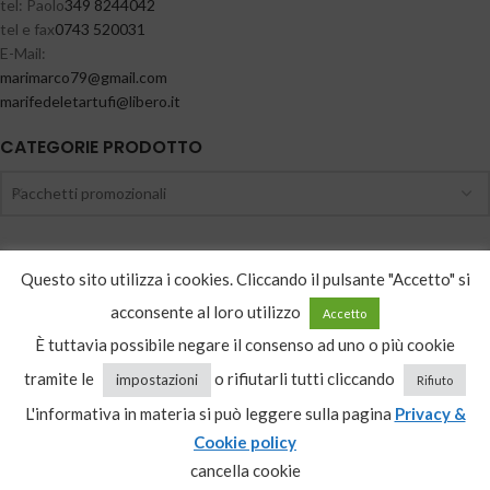
tel: Paolo
349 8244042
tel e fax
0743 520031
E-Mail:
@97ocramiram
moc.liamg
@ifutrateledefiram
ti.orebil
CATEGORIE PRODOTTO
Pacchetti promozionali
Questo sito utilizza i cookies. Cliccando il pulsante "Accetto" si
ISCRIVITI ALLA NEWSLETTER
acconsente al loro utilizzo
Accetto
È tuttavia possibile negare il consenso ad uno o più cookie
tramite le
o rifiutarli tutti cliccando
impostazioni
Rifiuto
L'informativa in materia si può leggere sulla pagina
Privacy &
Acconsento al trattamento dei dati personali secondo la normativa
Cookie policy
vigente, per il solo scopo dell'iscrizione alla newsletter
cancella cookie
By
Key Seven