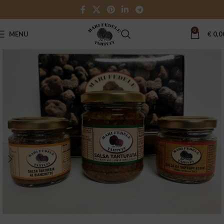
0
MENU
€
0,0