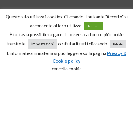
CONTATTI
Questo sito utilizza i cookies. Cliccando il pulsante "Accetto" si
acconsente al loro utilizzo
Accetto
tel: Marco
3383202297
tel: Fedele
349 7780435
È tuttavia possibile negare il consenso ad uno o più cookie
tel: Matteo
348 8593930
tramite le
o rifiutarli tutti cliccando
impostazioni
Rifiuto
tel: Paolo
349 8244042
L'informativa in materia si può leggere sulla pagina
Privacy &
tel e fax
0743 520031
E-Mail:
Cookie policy
@97ocramiram
moc.liamg
cancella cookie
@ifutrateledefiram
ti.orebil
CATEGORIE PRODOTTO
Seleziona una categoria
ISCRIVITI ALLA NEWSLETTER