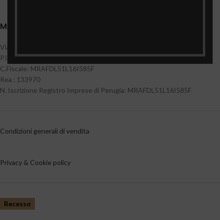
MARI FEDELE TARTUFI
Via Verdi 12 06042 Campello sul Clitunno(Pg)
P.Iva: 01138240542
C.Fiscale: MRAFDL51L16I585F
Rea : 133970
N. Iscrizione Registro Imprese di Perugia: MRAFDL51L16I585F
Condizioni generali di vendita
Privacy & Cookie policy
Recesso