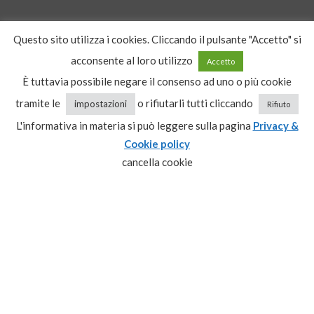
CONTATTI
Questo sito utilizza i cookies. Cliccando il pulsante "Accetto" si
acconsente al loro utilizzo
Accetto
tel: Marco
3383202297
tel: Fedele
349 7780435
È tuttavia possibile negare il consenso ad uno o più cookie
tel: Matteo
348 8593930
tramite le
o rifiutarli tutti cliccando
impostazioni
Rifiuto
tel: Paolo
349 8244042
L'informativa in materia si può leggere sulla pagina
Privacy &
tel e fax
0743 520031
E-Mail:
Cookie policy
@97ocramiram
moc.liamg
cancella cookie
@ifutrateledefiram
ti.orebil
CATEGORIE PRODOTTO
Seleziona una categoria
ISCRIVITI ALLA NEWSLETTER