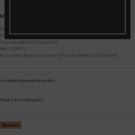
MARI FEDELE TARTUFI
Via Verdi 12 06042 Campello sul Clitunno(Pg)
P.Iva: 01138240542
C.Fiscale: MRAFDL51L16I585F
Rea : 133970
N. Iscrizione Registro Imprese di Perugia: MRAFDL51L16I585F
Condizioni generali di vendita
Privacy & Cookie policy
Recesso