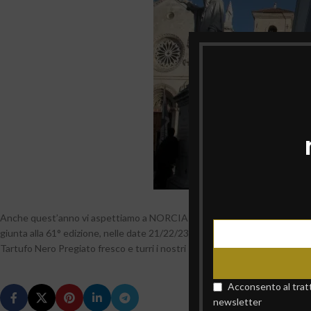
Anche quest’anno vi aspettiamo a NORCIA (PG) in occasione della fam
giunta alla 61° edizione, nelle date 21/22/23 febbraio e 28 febbraio- 1/2 
Tartufo Nero Pregiato fresco e turri i nostri prodotti al Tartufo conserv
Acconsento al tratta
newsletter