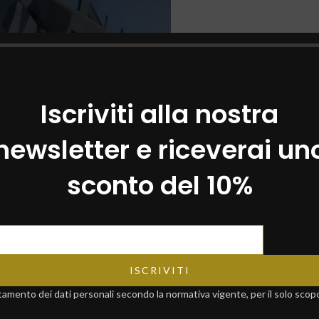
Iscriviti alla nostra
newsletter e riceverai un
sconto del 10%
osa,
Mostra Mercato Nazionale del Tartufo Nero Pregiato di Norcia,
marzo. Saremo presenti con il nostro stand per offrire la miglior selezione
ati 100% al naturale. vi aspettismo
mento dei dati personali secondo la normativa vigente, per il solo scopo d