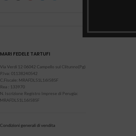
MARI FEDELE TARTUFI
Via Verdi 12 06042 Campello sul Clitunno(Pg)
P.Iva: 01138240542
C.Fiscale: MRAFDL51L16I585F
Rea : 133970
N. Iscrizione Registro Imprese di Perugia:
MRAFDL51L16I585F
Condizioni generali di vendita