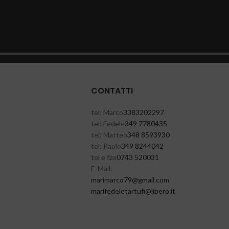
Più vec
Mercatino delle Briciole, Spol
CONTATTI
tel: Marco
3383202297
tel: Fedele
349 7780435
tel: Matteo
348 8593930
tel: Paolo
349 8244042
tel e fax
0743 520031
E-Mail:
@97ocramiram
moc.liamg
@ifutrateledefiram
ti.orebil