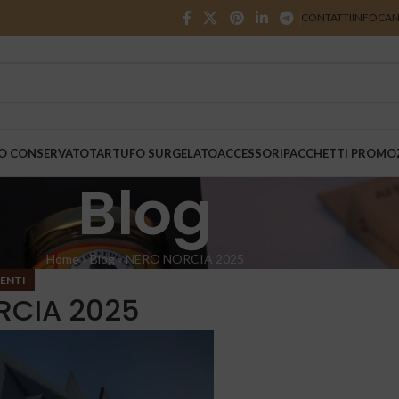
CONTATTI
INFO
CAN
O CONSERVATO
TARTUFO SURGELATO
ACCESSORI
PACCHETTI PROMO
Blog
Home
»
Blog
»
NERO NORCIA 2025
ENTI
RCIA 2025