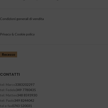
Condizioni generali di vendita
Privacy & Cookie policy
Recesso
CONTATTI
tel: Marco
3383202297
tel: Fedele
349 7780435
tel: Matteo
348 8593930
tel: Paolo
349 8244042
tel e fax
0743 520031