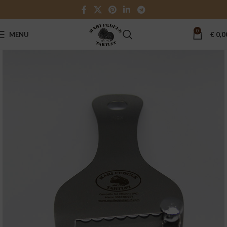
0
MENU
€
0,0