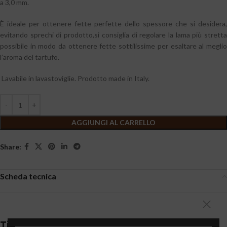
a 3,0 mm.
È ideale per ottenere fette perfette dello spessore che si desidera,
evitando sprechi di prodotto,si consiglia di regolare la lama più stretta
possibile in modo da ottenere fette sottilissime per esaltare al meglio
l’aroma del tartufo.
Lavabile in lavastoviglie. Prodotto made in Italy.
AGGIUNGI AL CARRELLO
Share:
Scheda tecnica
Ti potrebbe interessare…