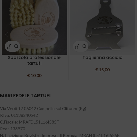
Spazzola professionale
Taglierina acciaio
tartufi
€
15,00
€
10,00
MARI FEDELE TARTUFI
Via Verdi 12 06042 Campello sul Clitunno(Pg)
P.Iva: 01138240542
C.Fiscale: MRAFDL51L16I585F
Rea : 133970
N. Iscrizione Registro Imprese di Perugia: MRAFDL51L16I585F